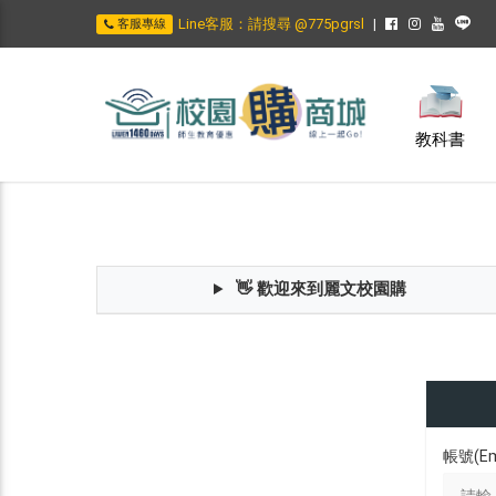
Line客服：請搜尋 @775pgrsl
客服專線
教科書
👋 歡迎來到麗文校園購
帳號(Em