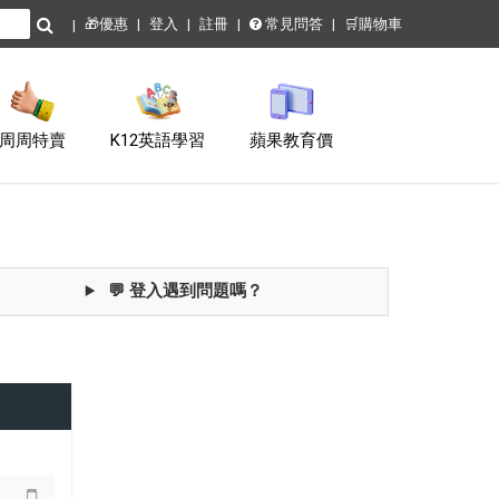
🎁優惠
登入
註冊
常見問答
🛒購物車
周周特賣
K12英語學習
蘋果教育價
💬 登入遇到問題嗎？