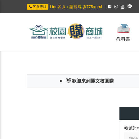
Line客服：請搜尋 @775pgrsl
客服專線
教科書
👋 歡迎來到麗文校園購
帳號(Em