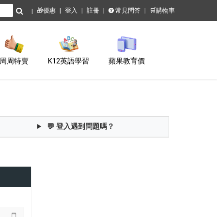
🎁優惠
登入
註冊
常見問答
🛒購物車
周周特賣
K12英語學習
蘋果教育價
💬 登入遇到問題嗎？