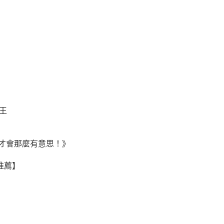
王
才會那麼有意思！》
推薦】