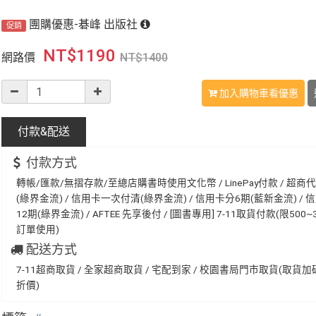
團購優惠-碁峰 出版社
促銷
NT$
1190
網路價
NT$
1400
加入購物車看優惠
付款&
配送
付款方式
轉帳/匯款/無摺存款/至總店購書時使用文化幣 / LinePay付款 / 超商
(綠界金流) / 信用卡一次付清(綠界金流) / 信用卡分6期(藍新金流) / 
12期(綠界金流) / AFTEE 先享後付 / [圖書專用] 7-11取貨付款(限500~
訂單使用)
配送方式
7-11超商取貨 / 全家超商取貨 / 宅配到家 / 校園書局門市取貨(取貨
折價)