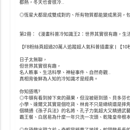
都熱，冬天也會很冷…
◎恆星大都是成雙成對的、所有物質都能變成黑洞，包
第2冊：《漫畫科普冷知識王2：世界其實很有趣，生
【FB粉絲頁超過20萬人追蹤超人氣科普插畫家 | 【1
日子太無聊，
但世界其實很有趣，
名人軼事、生活科學、神秘事件、自然奇觀…
真相背後鮮為人知的冷知識才是經典。
你知道嗎?
◎牛頓有看到掉下來的蘋果，但沒被砸到頭、貝多芬
小學、達爾文其實是個吃貨、林肯不只是總統還是摔
個精通《孫子兵法》的名將、孔子力氣超大又精通武
霸王餐、白居易為什麼一年只洗一次頭、乾隆皇帝根本
◎在恐龍出現之前，奇蝦早稱霸了地球、蛇頸龍長長