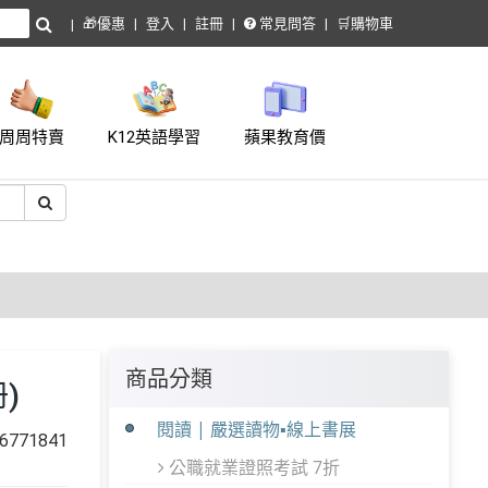
🎁優惠
登入
註冊
常見問答
🛒購物車
周周特賣
K12英語學習
蘋果教育價
商品分類
)
閱讀 | 嚴選讀物▪線上書展
771841
公職就業證照考試 7折