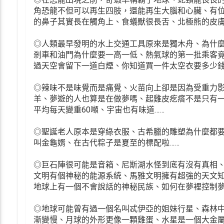
角恐龍不但可以再生四肢，還能再生大腦和心臟、有
的鼻子其實長在觸角上、食蟻獸很長舌、北極熊的皮膚
◎人類最早發明的水上交通工具原來是獨木舟、為什
剎車和油門為什麼要一高一低、熱氣球的第一批乘客竟
過天空會留下一道白煙、你知道買一件太空衣要多少錢
◎辣味不是味覺而是痛覺、火苗向上卻是因為受重力影
羊、夢遊的人也算是在做夢嗎、起雞皮疙瘩不是只有
平均每天變重60噸、宇宙也有味道……
◎聖誕老人原本是穿綠衣服、古希臘的雕塑為什麼都
叫金龜婿、在古代粽子是夏至的標配啦……
◎巨石陣很可能是音箱、尼斯湖水怪到底有沒有真相
文明有個神秘的能源系統、馬雅文明擁有超強的天文
地球上有一個不會說話的神秘民族、如何在夢裡控制夢
◎地球可能曾有過一個名叫忒伊亞的姐妹行星、森林
漸變慢、月球的外形更像一顆雞蛋、水星是一個大金