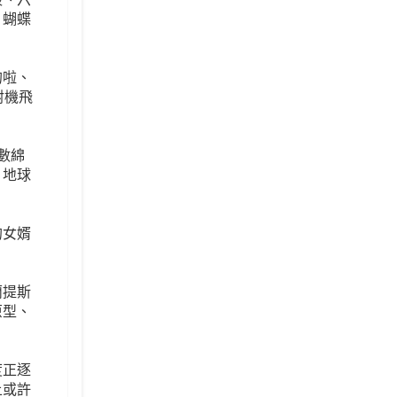
、蝴蝶
的啦、
射機飛
數綿
、地球
的女婿
蘭提斯
原型、
度正逐
上或許