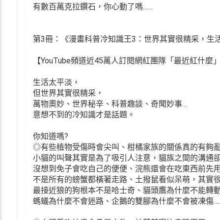
有數百萬克拉鑽石，你心動了嗎……
第3冊：《漫畫科普冷知識王3：世界其實很精采，生
【YouTube頻道近45萬人訂閱網紅團隊「最近紅什麼
生活太平淡，
但世界其實很精采，
萬物奧妙、世界秘辛、科普趣談、奇聞妙事…
意想不到的冷知識才是話題。
你知道嗎?
◎有些植物受傷時會尖叫、柑橘家族的關係真的有夠
小貓的叫聲其實是為了吸引人注意，貓族之間的溝通
沒想到免子會吃自己的便便、浣熊還會在吃東西前先
不是所有的螃蟹都橫著走路、土撥鼠看似呆萌，其實
最接近狼的狗根本不是哈士奇、貓頭鷹為什麼不能轉
螞蟻為什麼不會迷路、企鵝的雙腳為什麼不會被凍傷…