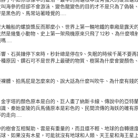
位叫海參的但卻不會游泳、變色龍變色的目的才不是只為了偽裝
是黑色的、馬常站著睡覺的……
麼大輪船的螺旋槳反而那麼小、世界上第一輛地鐵的車廂是露天
然是幾隻小動物、史上第一架飛機原來只飛了12秒、為什麼噴
嗎……
響、石英鐘停下來時，秒針總是停在9、失眠的時候千萬不要再
一種原因、鑽石可不是世界上最硬的物質、樹葉為什麼會變顏色
要裸體、拍馬屁是怎麼來的、說大話為什麼叫吹牛、為什麼有錢
、金字塔的顏色原本是白的、巨人畫了納斯卡線、傳說中的亞特
知識、秦始皇陵的兵馬俑原本是彩色的、民間流傳的海妖的確有
的走向……
中的樹會互相幫助、雲是有重量的，而且還不輕、地球的自轉速
屬球、如果沒有木星，可能就沒有地球和人類、天王星和海王星