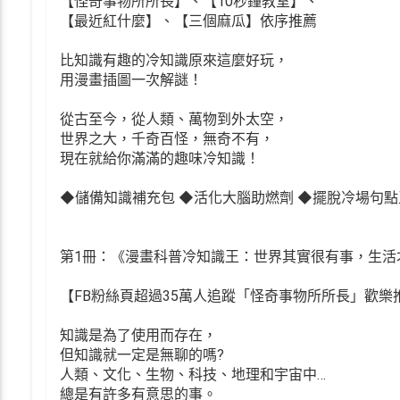
【怪奇事物所所長】、【10秒鐘教室】、
【最近紅什麼】、【三個麻瓜】依序推薦
比知識有趣的冷知識原來這麼好玩，
用漫畫插圖一次解謎！
從古至今，從人類、萬物到外太空，
世界之大，千奇百怪，無奇不有，
現在就給你滿滿的趣味冷知識！
◆儲備知識補充包 ◆活化大腦助燃劑 ◆擺脫冷場句點
第1冊：《漫畫科普冷知識王：世界其實很有事，生活
【FB粉絲頁超過35萬人追蹤「怪奇事物所所長」歡樂
知識是為了使用而存在，
但知識就一定是無聊的嗎?
人類、文化、生物、科技、地理和宇宙中…
總是有許多有意思的事。