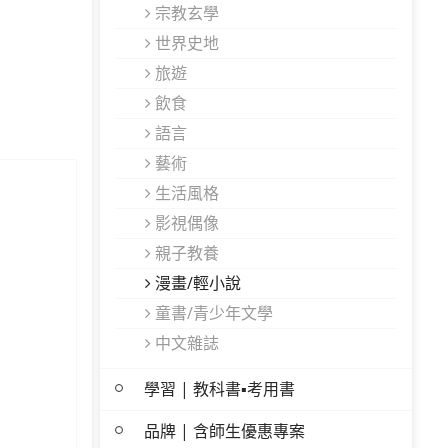
宗教玄學
世界史地
旅遊
飲食
語言
藝術
生活風格
影視偶像
親子教養
漫畫/輕小說
童書/青少年文學
中文雜誌
學習 | 教科書▪考用書
品牌 | 含師生優惠專案