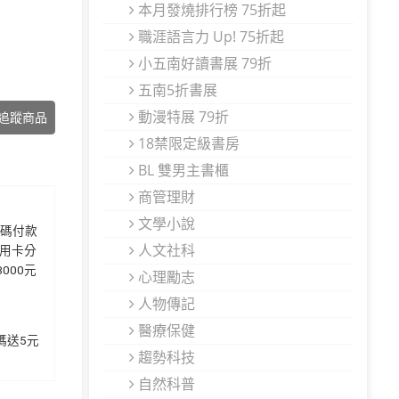
本月發燒排行榜 75折起
職涯語言力 Up! 75折起
小五南好讀書展 79折
五南5折書展
動漫特展 79折
追蹤商品
18禁限定級書房
BL 雙男主書櫃
商管理財
文學小說
代碼付款
人文社科
信用卡分
3000元
心理勵志
人物傳記
醫療保健
加碼送5元
趨勢科技
自然科普