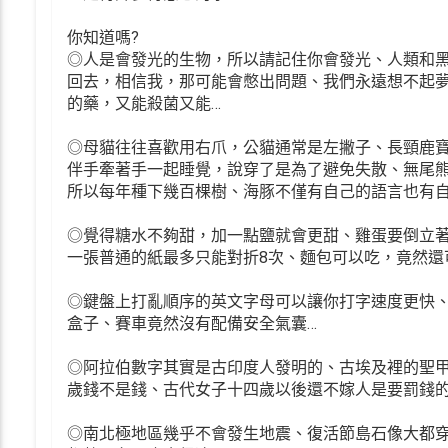
你知道嗎?
◎人是會發光的生物，所以請記住你會發光、人類和黑
回去，相信我，那可能會憋出問題、我們永遠想不起
的藥，又能殺菌又能…
◎母貓往往喜歡用右爪，公貓通常是左撇子、長頸鹿寶
伴手牽著手一起睡覺，說穿了是為了避免失散、無尾
所以每年種下幾百棵樹、海豚不僅有自己的語言也有自
◎覺得糖水不夠甜，加一點鹽就會更甜、雞蛋要倒立
一張普通的紙最多只能對折8次、麵包可以吃，竟然還
◎鍵盤上打亂順序的英文字母可以讓你打字速度更快、
盒子、賽車竟然沒有配備安全氣囊…
◎阿拉伯數字其實是古印度人發明的、古埃及裡的聖甲
歲錢不是錢、古代女子十四歲以後還不嫁人是要罰錢的
◎南北極地區幾乎不會發生地震、復活節島石像大都