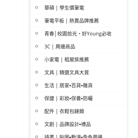
華碩 | 學生價筆電
筆電平板 | 熱賣品牌推薦
青春│校園拾光・好Young必收
3C | 周邊商品
小家電 | 租屋族推薦
文具 | 精選文具大賞
生活 | 居家▪百貨▪雜貨
保健 | 彩妝▪保養▪防曬
配件 | 衣鞋包錶類
文創 | 品牌設計▪禮品
插畫 | 貼圖▪動漫▪角色周邊