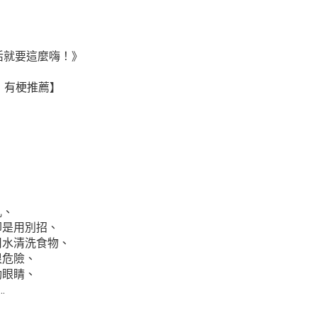
活就要這麼嗨！》
」 有梗推薦】
亂、
卻是用別招、
用水清洗食物、
很危險、
動眼睛、
…