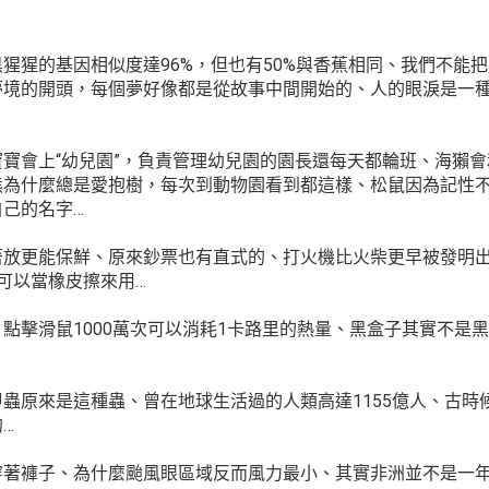
猩猩的基因相似度達96%，但也有50%與香蕉相同、我們不能
夢境的開頭，每個夢好像都是從故事中間開始的、人的眼淚是一
寶會上“幼兒園”，負責管理幼兒園的園長還每天都輪班、海獺會
熊為什麼總是愛抱樹，每次到動物園看到都這樣、松鼠因為記性
己的名字…
著放更能保鮮、原來鈔票也有直式的、打火機比火柴更早被發明
可以當橡皮擦來用…
點擊滑鼠1000萬次可以消耗1卡路里的熱量、黑盒子其實不是
蟲原來是這種蟲、曾在地球生活過的人類高達1155億人、古時
…
穿著褲子、為什麼颱風眼區域反而風力最小、其實非洲並不是一