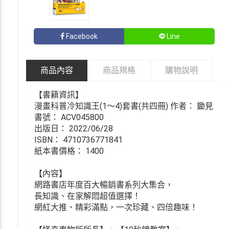
Facebook
Line
商品內容
商品規格
購物說明
【書籍資訊】
漫畫科普冷知識王(1～4)套書(共四冊) 作者： 鋤見
書號： ACV045800
出版日： 2022/06/28
ISBN： 4710736771841
紙本書價格： 1400
【內容】
網路書店年度百大暢銷書系列大集合，
長知識、在家解悶超值選擇！
網紅大推、精彩滿點，一次珍藏、四倍趣味！