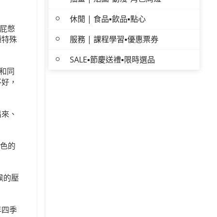
休閒 | 食品▪飲品▪點心
把屁憋
服務 | 課程學習▪優惠票券
種特殊
SALE▪節慶送禮▪限時選品
和同
不好，
出來、
黑色的
候的壓
年四季