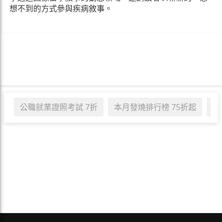
想不到的方式參與疾病敘事。
公職就業證照考試 7折
本月發燒排行榜 75折起
職