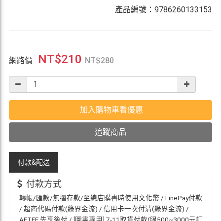
產品編號：9786260133153
NT$
210
網路價
NT$
280
加入購物車看優惠
追蹤商品
付款&
配送
付款方式
轉帳/匯款/無摺存款/至總店購書時使用文化幣 / LinePay付款
/ 超商代碼付款(綠界金流) / 信用卡一次付清(綠界金流) /
AFTEE 先享後付 / [圖書專用] 7-11取貨付款(限500~3000元訂