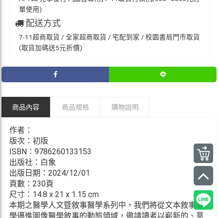
單使用)
配送方式
7-11超商取貨 / 全家超商取貨 / 宅配到家 / 校園書局門市取貨
(取貨加碼送5元折價)
商品內容
商品規格
購物說明
作者：
版次：初版
ISBN：9786260133153
出版社：白象
出版日期：2024/12/01
頁數：230頁
尺寸：14.8 x 21 x 1.15 cm
本期之醫學人文暨敘事醫學系列中，我們將從文本敘事醫
學邁進圖像醫學敘事的動態領域，邀請讀者以嶄新的、意