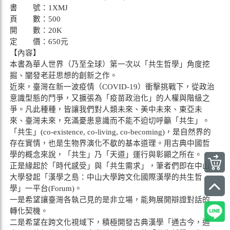
書 號：1XMJ
頁 數：500
開 數：20K
定 價：650元
【內容】
本書為華人世界（乃至全球）第一次以「共生哲學」角度挖
掘、闡發老莊思想的創新之作。
近來，臺灣在新一波疫情（COVID-19）衝擊挑戰下，從政治
意識型態的鬥爭，又擴張為「疫苗政治化」的人權與階級之
爭。凡此種種，皆讓我們對人類未來、美中未來、東亞未
來、臺灣未來，充滿憂患意識而不能不迫切呼籲「共生」。
「共生」(co-existence, co-living, co-becoming)，是自然界的
存在實情，也是生物界演化不歇的基本道理。用古典中國哲
學的概念來說，「共生」乃「天道」運行與彰顯之所在。
正是緣起於「時代感受」與「共生需求」，筆者們即在中山
大學發起「漢學之島：中山大學跨文化國際漢學的共生哲
學」一平台(Forum)。
一是希望讓臺灣各執己見的是非立場，能夠展開辯證對話的
轉化契機。
二是希望在跨文化視域下，積極開發古典漢學「通古今，通