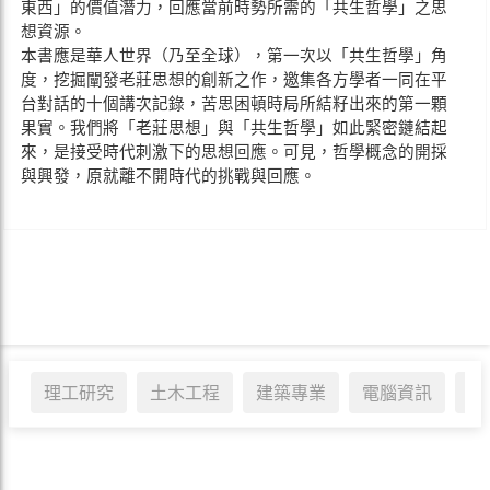
東西」的價值潛力，回應當前時勢所需的「共生哲學」之思
想資源。
本書應是華人世界（乃至全球），第一次以「共生哲學」角
度，挖掘闡發老莊思想的創新之作，邀集各方學者一同在平
台對話的十個講次記錄，苦思困頓時局所結籽出來的第一顆
果實。我們將「老莊思想」與「共生哲學」如此緊密鏈結起
來，是接受時代刺激下的思想回應。可見，哲學概念的開採
與興發，原就離不開時代的挑戰與回應。
理工研究
土木工程
建築專業
電腦資訊
醫