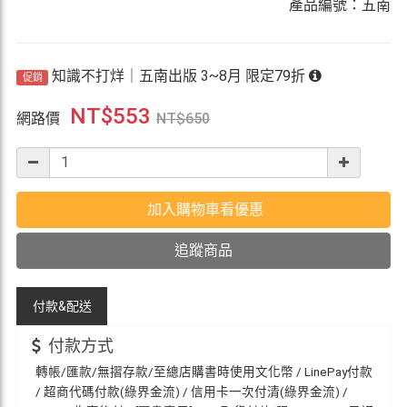
產品編號：五南
知識不打烊｜五南出版 3~8月 限定79折
促銷
NT$
553
網路價
NT$
650
加入購物車看優惠
追蹤商品
付款&
配送
付款方式
轉帳/匯款/無摺存款/至總店購書時使用文化幣 / LinePay付款
/ 超商代碼付款(綠界金流) / 信用卡一次付清(綠界金流) /