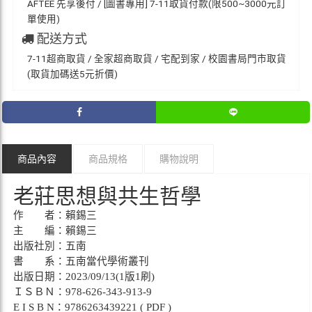
AFTEE 先享後付 / [圖書專用] 7-11取貨付款(限500~3000元訂
單使用)
配送方式
7-11超商取貨 / 全家超商取貨 / 宅配到家 / 校園書局門市取貨
(取貨加碼送5元折價)
商品內容
商品規格
購物說明
老莊思想與共生哲學
作 者：賴錫三
主 編：賴錫三
出版社別：五南
書 系：五南當代學術叢刊
出版日期：2023/09/13(1版1刷)
ＩＳＢＮ：978-626-343-913-9
E I S B N：9786263439221 ( PDF )