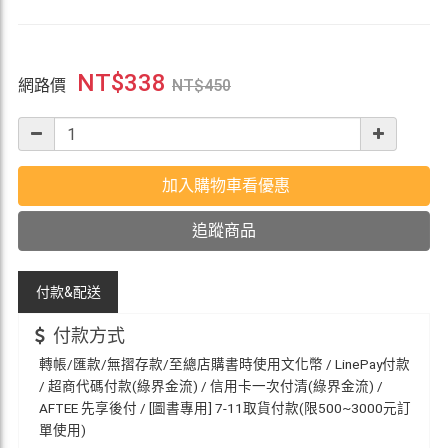
NT$
338
網路價
NT$
450
加入購物車看優惠
追蹤商品
付款&
配送
付款方式
轉帳/匯款/無摺存款/至總店購書時使用文化幣 / LinePay付款
/ 超商代碼付款(綠界金流) / 信用卡一次付清(綠界金流) /
AFTEE 先享後付 / [圖書專用] 7-11取貨付款(限500~3000元訂
單使用)