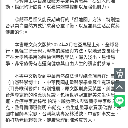
◎韓博士以自身經驗分享兼具實惠與平易近人的運
動，搭配均衡飲食，以獲得體重控制以及強化肌力。
◎簡單易懂又能長期執行的「舒適圈」方法，特別適
合以崇尚自然方式追求身心靈平衡，以及兼具生活品質與
健康的你。
本書原文英文版於2024年3月在亞馬遜上架、全球發
行，係韓宜博士親力親為的經驗與方法，以她過去長達十
年在大學所採用的哈佛個案教學法，深入淺出、易懂易
學，非常值得有志邁向健康與自由人生的讀者們參考。
本書中文版受到中華自然療法世界總會施自在理事長
（自然醫學博士）、中華民國能量醫學學會羅仕寬理事長
（耳鼻喉科醫師）特別推薦。原文版則廣受英國、美國、
台灣專家們的推薦與見證，包括世界冠軍健美先生伊恩‧
道、食療專家夏綠蒂‧帕瑪、順勢療法與營養學專家蘇‧庫
克、整骨醫師班傑明‧布朗克、養生能量專家賽漢‧瑞傑、美
國中醫師李宗恩、台灣氣功專家林漢欽、中醫師李文玉、
拍打功老師賴美蓉、健康管理師陳淑真等人。