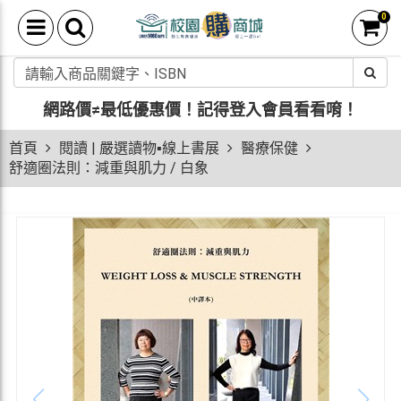
0
網路價≠最低優惠價！
記得登入會員看看唷！
首頁
閱讀 | 嚴選讀物▪線上書展
醫療保健
舒適圈法則：減重與肌力 / 白象