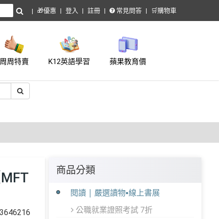
🎁優惠
登入
註冊
常見問答
🛒購物車
周周特賣
K12英語學習
蘋果教育價
商品分類
MFT
閱讀 | 嚴選讀物▪線上書展
公職就業證照考試 7折
646216