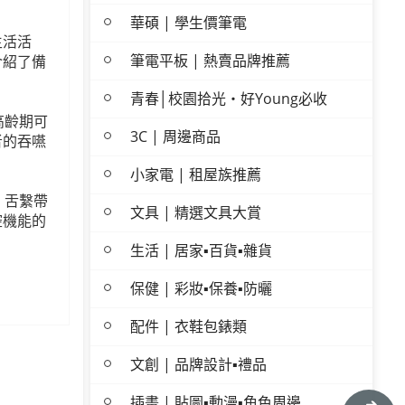
華碩 | 學生價筆電
生活活
筆電平板 | 熱賣品牌推薦
介紹了備
青春│校園拾光・好Young必收
高齡期可
3C | 周邊商品
者的吞嚥
小家電 | 租屋族推薦
：舌繫帶
文具 | 精選文具大賞
腔機能的
生活 | 居家▪百貨▪雜貨
保健 | 彩妝▪保養▪防曬
配件 | 衣鞋包錶類
文創 | 品牌設計▪禮品
插畫 | 貼圖▪動漫▪角色周邊