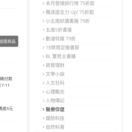
本月發燒排行榜 75折起
職涯語言力 Up! 75折起
小五南好讀書展 79折
五南5折書展
動漫特展 79折
追蹤商品
18禁限定級書房
BL 雙男主書櫃
商管理財
文學小說
代碼付款
人文社科
7-11
心理勵志
人物傳記
加碼送5元
醫療保健
趨勢科技
自然科普