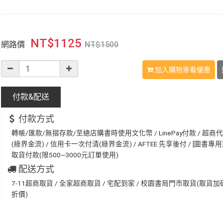
NT$
1125
網路價
NT$
1500
加入購物車看優惠
付款&
配送
付款方式
轉帳/匯款/無摺存款/至總店購書時使用文化幣 / LinePay付款 / 超商
(綠界金流) / 信用卡一次付清(綠界金流) / AFTEE 先享後付 / [圖書專用] 
取貨付款(限500~3000元訂單使用)
配送方式
7-11超商取貨 / 全家超商取貨 / 宅配到家 / 校園書局門市取貨(取貨
折價)