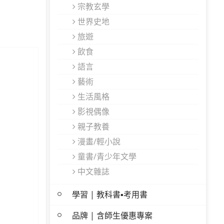
宗教玄學
世界史地
旅遊
飲食
語言
藝術
生活風格
影視偶像
親子教養
漫畫/輕小說
童書/青少年文學
中文雜誌
學習 | 教科書▪考用書
品牌 | 含師生優惠專案