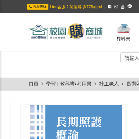
Line客服：請搜尋 @775pgrsl
客服專線
教科書
首頁
學習 | 教科書▪考用書
社工老人
長期照