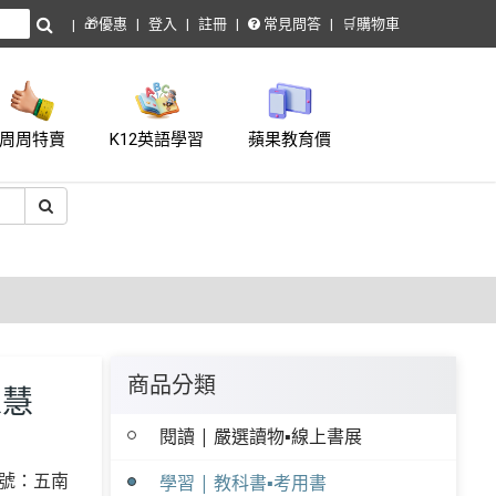
🎁優惠
登入
註冊
常見問答
🛒購物車
周周特賣
K12英語學習
蘋果教育價
商品分類
家慧
閱讀 | 嚴選讀物▪線上書展
號：五南
學習 | 教科書▪考用書