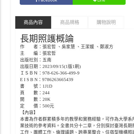
商品內容
商品規格
購物說明
長期照護概論
作 者：張宏哲 、吳家慧 、王潔媛 、鄭淑方
主 編：張宏哲
出版社別：五南
出版日期：2023/09/15(1版1刷)
ＩＳＢＮ：978-626-366-499-9
E I S B N：9786263665439
書 號：1J1D
頁 數：244
開 數：20K
定 價：500元
【內容】
本書為作者群累積多年的教學和實務經驗，可作為大學系
業技術的參考資料。全書共分十二章，分別探討臺灣長期
工作、團體工作、倫理議題、跨專業整合、住宿型機構照