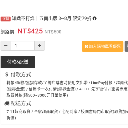
知識不打烊｜五南出版 3~8月 限定79折
促銷
NT$
425
網路價
NT$
500
加入購物車看優惠
付款&
配送
付款方式
轉帳/匯款/無摺存款/至總店購書時使用文化幣 / LinePay付款 / 超商
(綠界金流) / 信用卡一次付清(綠界金流) / AFTEE 先享後付 / [圖書專用] 
取貨付款(限500~3000元訂單使用)
配送方式
7-11超商取貨 / 全家超商取貨 / 宅配到家 / 校園書局門市取貨(取貨
折價)