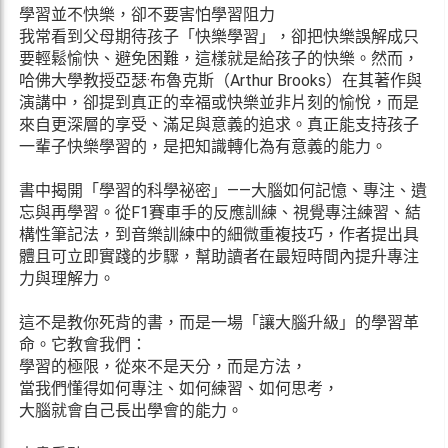
學習並不快樂，卻不要害怕學習阻力
我常看到父母期待孩子「快樂學習」，卻把快樂誤解成只
要輕鬆愉快、避免困難，這樣就是給孩子的快樂。然而，
哈佛大學教授亞瑟·布魯克斯（Arthur Brooks）在其著作與
演講中，卻提到真正的幸福或快樂並非片刻的愉悅，而是
來自更深層的享受、滿足與意義的追求。真正能支持孩子
一輩子快樂學習的，是把知識轉化為有意義的能力。
書中揭開「學習的科學祕密」——大腦如何記憶、專注、遺
忘與再學習。從F1賽車手的反應訓練、視覺專注練習、結
構性筆記法，到音樂訓練中的細微重複技巧，作者提出具
體且可立即實踐的步驟，幫助讀者在最短時間內提升專注
力與理解力。
這不是教你死背的書，而是一場「讓大腦升級」的學習革
命。它教會我們：
學習的極限，從來不是天分，而是方法，
當我們懂得如何專注、如何練習、如何思考，
大腦就會自己長出學會的能力。