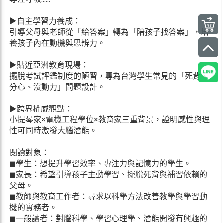
▶自主學習力養成：
引導父母與老師從「給答案」轉為「陪孩子找答案」，培
養孩子內在動機與思辨力。
▶貼近亞洲教育現場：
擺脫考試評鑑制度的陋習，專為台灣學生常見的「死背、
分心、沒動力」問題設計。
▶跨界權威觀點：
小提琴家×電機工程學位×教育家三重背景，證明感性與理
性可同時激發大腦潛能。
閱讀對象：
◼學生：想提升學習效率、專注力與記憶力的學生。
◼家長：希望引導孩子主動學習、擺脫死背與補習依賴的
父母。
◼教師與教育工作者：尋求以科學方法改善教學與學習動
機的實務者。
◼一般讀者：對腦科學、學習心理學、潛能開發有興趣的