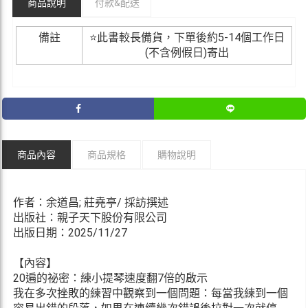
商品說明
付款&
配送
備註
⭐此書較長備貨，下單後約5-14個工作日
(不含例假日)寄出
商品內容
商品規格
購物說明
作者：余道昌; 莊堯亭/ 採訪撰述
出版社：親子天下股份有限公司
出版日期：2025/11/27
【內容】
20遍的祕密：練小提琴速度翻7倍的啟示
我在多次挫敗的練習中觀察到一個問題：每當我練到一個