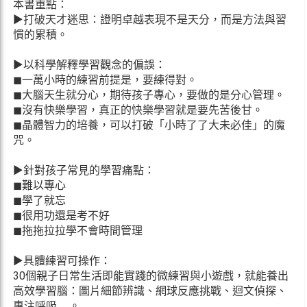
本書重點：
▶打破天才迷思：證明卓越表現不是天分，而是方法與習
慣的累積。
▶以科學解釋學習觀念的偏誤：
◼一萬小時的練習前提是，要練得對。
◼大腦天生就分心，期待孩子專心，要做的是分心管理。
◼沒有快樂學習，真正的快樂學習就是要先苦後甘。
◼晶體智力的培養，可以打破「小時了了大未必佳」的魔
咒。
▶針對孩子常見的學習痛點：
◼難以專心
◼學了就忘
◼很用功還是考不好
◼拖拖拉拉學不會時間管理
▶具體練習可操作：
30個親子日常生活即能實踐的微練習與小遊戲，就能養出
高效學習腦：圖片細節辨識、網球反應挑戰、迴文偵探、
專注呼吸......。