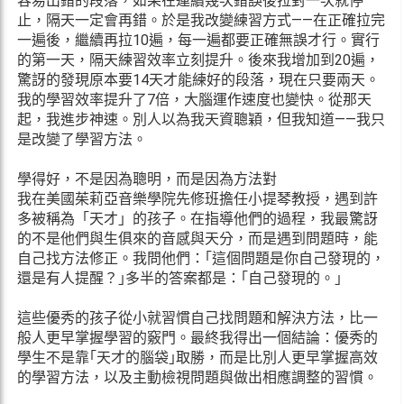
容易出錯的段落，如果在連續幾次錯誤後拉對一次就停
止，隔天一定會再錯。於是我改變練習方式——在正確拉完
一遍後，繼續再拉10遍，每一遍都要正確無誤才行。實行
的第一天，隔天練習效率立刻提升。後來我增加到20遍，
驚訝的發現原本要14天才能練好的段落，現在只要兩天。
我的學習效率提升了7倍，大腦運作速度也變快。從那天
起，我進步神速。別人以為我天資聰穎，但我知道——我只
是改變了學習方法。
學得好，不是因為聰明，而是因為方法對
我在美國茱莉亞音樂學院先修班擔任小提琴教授，遇到許
多被稱為「天才」的孩子。在指導他們的過程，我最驚訝
的不是他們與生俱來的音感與天分，而是遇到問題時，能
自己找方法修正。我問他們：｢這個問題是你自己發現的，
還是有人提醒？｣多半的答案都是：｢自己發現的。｣
這些優秀的孩子從小就習慣自己找問題和解決方法，比一
般人更早掌握學習的竅門。最終我得出一個結論：優秀的
學生不是靠｢天才的腦袋｣取勝，而是比別人更早掌握高效
的學習方法，以及主動檢視問題與做出相應調整的習慣。