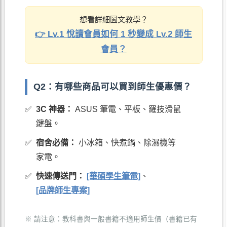
想看詳細圖文教學？
👉 Lv.1 悅讀會員如何 1 秒變成 Lv.2 師生
會員？
Q2：有哪些商品可以買到師生優惠價？
✅
3C 神器：
ASUS 筆電、平板、羅技滑鼠
鍵盤。
✅
宿舍必備：
小冰箱、快煮鍋、除濕機等
家電。
✅
快速傳送門：
[華碩學生筆電]
、
[品牌師生專案]
※ 請注意：教科書與一般書籍不適用師生價（書籍已有