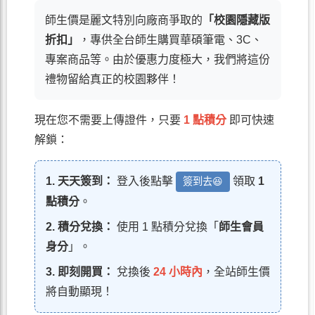
師生價是麗文特別向廠商爭取的
「校園隱藏版
折扣」
，專供全台師生購買華碩筆電、3C、
專案商品等。由於優惠力度極大，我們將這份
禮物留給真正的校園夥伴！
現在您不需要上傳證件，只要
1 點積分
即可快速
解鎖：
1. 天天簽到：
登入後點擊
領取
1
簽到去😆
點積分
。
2. 積分兌換：
使用 1 點積分兌換「
師生會員
身分
」。
3. 即刻開買：
兌換後
24 小時內
，全站師生價
將自動顯現！