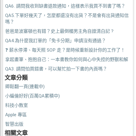
QA6. 請問我收到缺書退款通知，這樣表示我買不到書了嗎？
QA5.下單好幾天了，怎麼都還沒有出貨？不是會有出貨通知信
嗎？
爸爸是波塞頓也有錯？史上最倒楣男主角自證清白記 ?
QA4.為什麼我訂單的「免卡分期」申請沒有通過？
❓ 薪水停滯、每天照 SOP 走？是時候重新設計你的工作了！
拿起畫筆、抱抱自己：一本書教你如何與心中失控的野獸和解
QA3. 請問怕買錯書，可以幫忙拍一下書的內頁嗎？
文章分類
卿鬆翻一頁(連載中)
小編倫好好(百萬QA累積中)
科技小教室
Apple 專區
智慧出版
相關文章