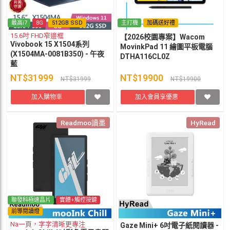
最高i7
8G
512GB SSD
主打機
加碼送好禮
15.6吋 FHD窄邊框
【2026校園專案】Wacom
Vivobook 15 X1504系列
MovinkPad 11 繪圖平板電腦
(X1504MA-0081B350) - 午夜
DTHA116CL0Z
藍
NT$31999
NT$19900
NT$31999
NT$19900
加入購物車
加入會員享優惠
Readmoo讀墨
HyRead
聯發科極速晶片
實體+觸控按鍵
前導閱讀燈
Na一頁，字字清晰更專注
Gaze Mini+ 6吋電子紙閱讀器 -