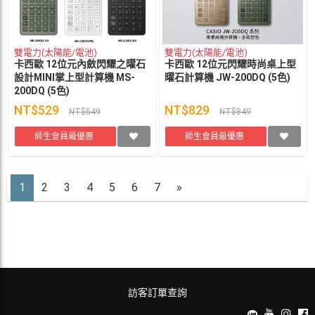
雙電力(太陽能/電池)
雙電力(太陽能/電池)
卡西歐 12位元內斂閃耀之曜石
卡西歐 12位元閃耀時尚桌上型
設計MINI掌上型計算機 MS-
曜石計算機 JW-200DQ (5色)
200DQ (5色)
NT$529
NT$829
NT$549
NT$849
師生會員最優惠
師生會員最優惠
1
2
3
4
5
6
7
»
訪客訂單查詢