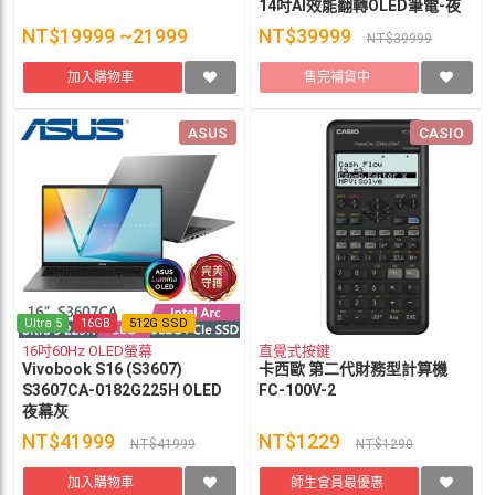
14吋AI效能翻轉OLED筆電-夜
幕灰
NT$19999 ~21999
NT$39999
NT$39999
加入購物車
售完補貨中
ASUS
CASIO
Ultra 5
16GB
512G SSD
16吋60Hz OLED螢幕
直覺式按鍵
Vivobook S16 (S3607)
卡西歐 第二代財務型計算機
S3607CA-0182G225H OLED
FC-100V-2
夜幕灰
NT$41999
NT$1229
NT$41999
NT$1290
加入購物車
師生會員最優惠