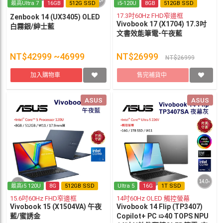
最高Ultra 7
16GB
512G SSD
i5-120U
8GB
512GB SSD
17.3吋60Hz FHD窄邊框
Zenbook 14 (UX3405) OLED
Vivobook 17 (X1704) 17.3吋
白霧銀/紳士藍
文書效能筆電-午夜藍
NT$42999 ~46999
NT$26999
NT$26999
加入購物車
售完補貨中
ASUS
ASUS
最高i5 120U
8G
512GB SSD
Ultra 5
16G
1T SSD
15.6吋60Hz FHD窄邊框
14吋60Hz OLED 觸控螢幕
Vivobook 15 (X1504VA) 午夜
Vivobook 14 Flip (TP3407)
藍/蜜誘金
Copilot+ PC ➯40 TOPS NPU