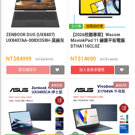
主打機
加碼送好禮
ZENBOOK DUO (UX8407)
【2026校園專案】Wacom
UX8407AA-0083I358H-莫赫灰
MovinkPad 11 繪圖平板電腦
DTHA116CL0Z
NT$84999
NT$14690
NT$84999
NT$14690
售完補貨中
加入會員享優惠
ASUS
ASUS