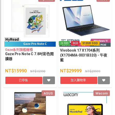
i5 320
8GB
512GB SSD
Gaze系列旗艦機種
Vivobook 17 X1704系列
Gaze Pro Note C 7.8吋彩色閱
(X1704MA-0031B320) - 午夜
讀器
藍
NT$15990
NT$29999
NT$15990
NT$29999
已停售
加入購物車
ASUS
Wacom