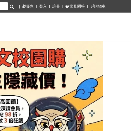
🎁優惠
登入
註冊
常見問答
🛒購物車