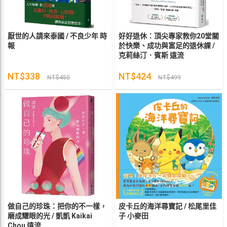
厭世的人請來泰國 / 不良少年 時
好好退休：頂尖專家教你20堂關
報
於快樂、成功與富足的退休課 /
克莉絲汀．賓斯 遠流
NT$338
NT$424
NT$450
NT$499
做自己的珍珠：把你的不一樣，
皮卡丘的海洋尋寶記 / 松尾里佳
磨成耀眼的光 / 凱凱 Kaikai
子 小麥田
Chou 遠流