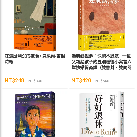
在這麼深沉的夜晚 / 克萊爾‧吉根
迷航狐狸夢：快樂不迷航—一位
時報
父親給孩子的五則睡後小寓言六
堂快樂智商課（雙書封．雙向閱
讀） / 葉向林Noah 時報
NT$248
NT$420
NT$330
NT$560