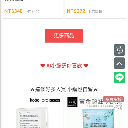
NT$340
NT$272
NT$400
NT$340
更多商品
❤ AI小編猜你喜歡 ❤
🔥這個好多人買 小編也自留🔥
多買多折