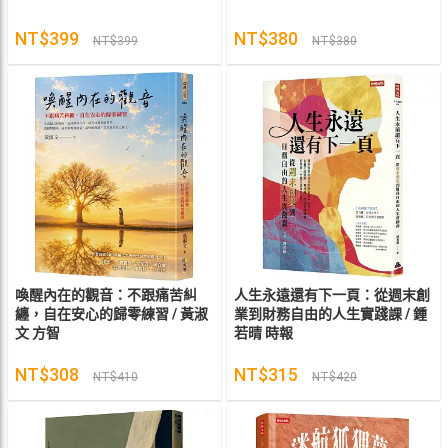
NT$399
NT$380
NT$399
NT$380
喚醒內在的觀音：不跟痛苦糾
人生永遠還有下一頁：從週末創
纏，自在安心的歸零練習 / 黃淑
業到財務自由的人生實踐課 / 鍾
文 方智
若晴 時報
NT$308
NT$315
NT$410
NT$420