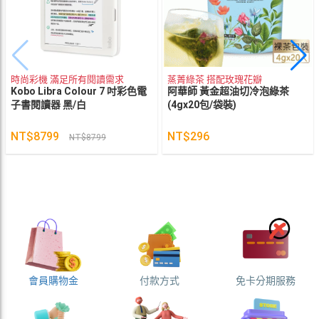
時尚彩機 滿足所有閱讀需求
蒸菁綠茶 搭配玫瑰花瓣
Kobo Libra Colour 7 吋彩色電
阿華師 黃金超油切冷泡綠茶
子書閱讀器 黑/白
(4gx20包/袋裝)
NT$8799
NT$296
NT$8799
會員購物金
付款方式
免卡分期服務