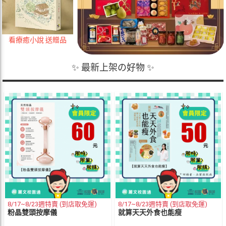
看療癒小說 送贈品
✨ 最新上架の好物 ✨
8/17~8/23週特賣 (到店取免運)
8/17~8/23週特賣 (到店取免運)
粉晶雙頭按摩儀
就算天天外食也能瘦