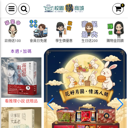
0
註冊送100
會員日免運
學生價優惠
生日送200
購物金回饋
本週⚡加碼
看推理小說 送贈品