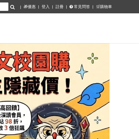
🎁優惠
登入
註冊
常見問答
🛒購物車