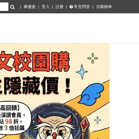
🎁優惠
登入
註冊
常見問答
🛒購物車