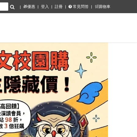
🎁優惠
登入
註冊
常見問答
🛒購物車