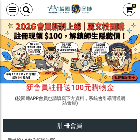
0
新會員註冊送100元購物金
(校園通APP會員也請填寫下方資料，系統會引導開通網
站會員)
註冊會員