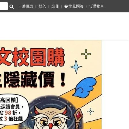
🎁優惠
登入
註冊
常見問答
🛒購物車