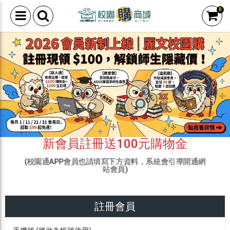
0
新會員註冊送100元購物金
(校園通APP會員也請填寫下方資料，系統會引導開通網
站會員)
註冊會員