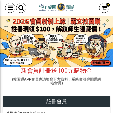
0
新會員註冊送100元購物金
(校園通APP會員也請填寫下方資料，系統會引導開通網
站會員)
註冊會員