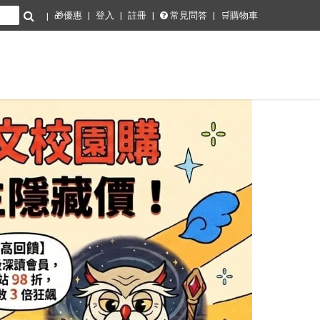
🎁優惠
登入
註冊
常見問答
🛒購物車