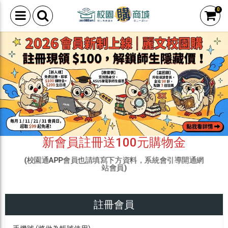
0
新會員註冊送100元購物金
(校園通APP會員也請填寫下方資料，系統會引導開通網
站會員)
註冊會員