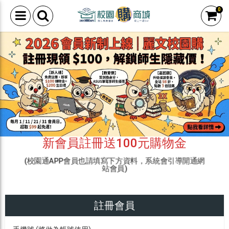
0
新會員註冊送100元購物金
(校園通APP會員也請填寫下方資料，系統會引導開通網
站會員)
註冊會員