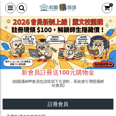
0
新會員註冊送100元購物金
(校園通APP會員也請填寫下方資料，系統會引導開通網
站會員)
註冊會員