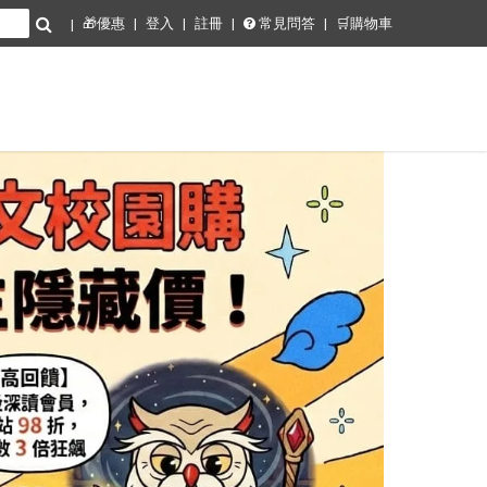
🎁優惠
登入
註冊
常見問答
🛒購物車