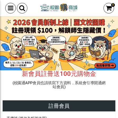
0
新會員註冊送100元購物金
(校園通APP會員也請填寫下方資料，系統會引導開通網
站會員)
註冊會員