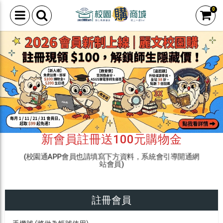
0
新會員註冊送100元購物金
(校園通APP會員也請填寫下方資料，系統會引導開通網
站會員)
註冊會員