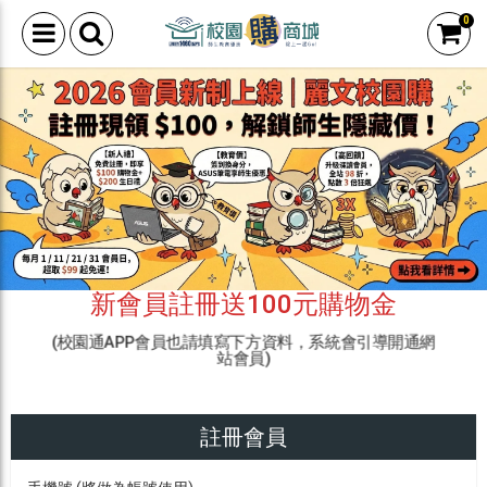
0
新會員註冊送100元購物金
(校園通APP會員也請填寫下方資料，系統會引導開通網
站會員)
註冊會員