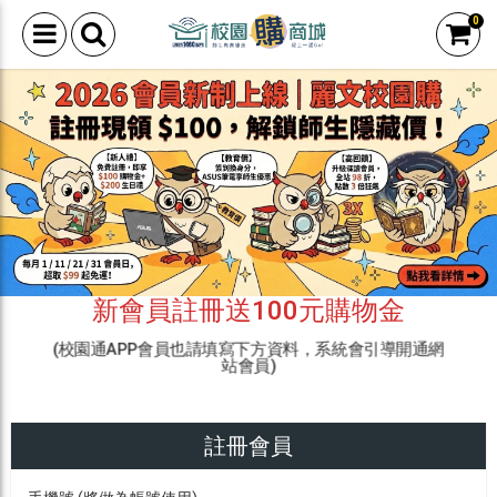
0
新會員註冊送100元購物金
(校園通APP會員也請填寫下方資料，系統會引導開通網
站會員)
註冊會員