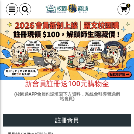
0
新會員註冊送100元購物金
(校園通APP會員也請填寫下方資料，系統會引導開通網
站會員)
註冊會員