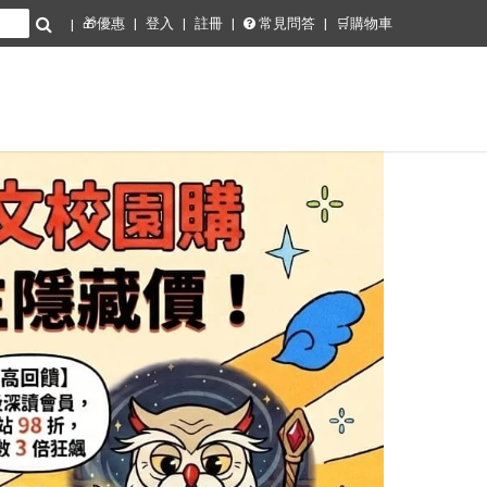
🎁優惠
登入
註冊
常見問答
🛒購物車