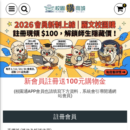
0
新會員註冊送100元購物金
(校園通APP會員也請填寫下方資料，系統會引導開通網
站會員)
註冊會員