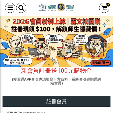
0
新會員註冊送100元購物金
(校園通APP會員也請填寫下方資料，系統會引導開通網
站會員)
註冊會員