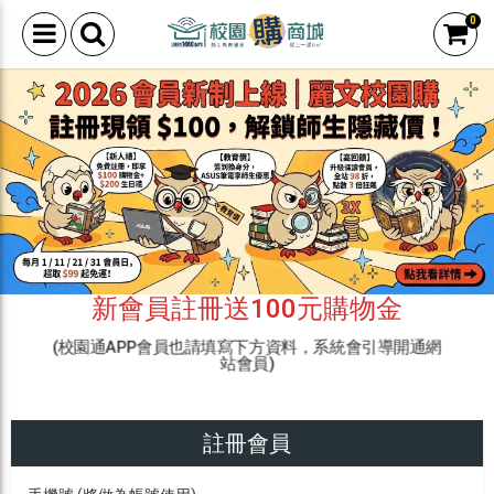
0
新會員註冊送100元購物金
(校園通APP會員也請填寫下方資料，系統會引導開通網
站會員)
註冊會員