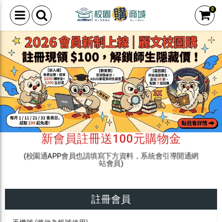
0
新會員註冊送100元購物金
(校園通APP會員也請填寫下方資料，系統會引導開通網
站會員)
註冊會員