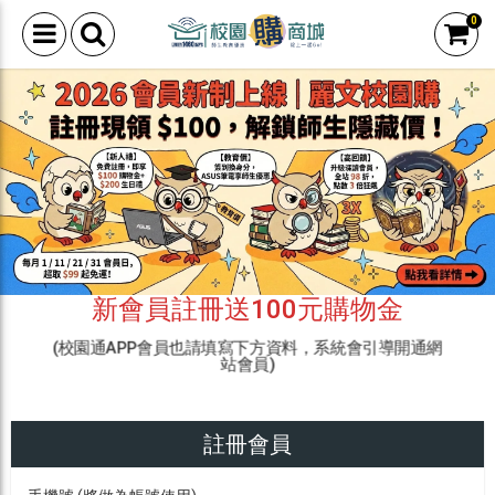
0
新會員註冊送100元購物金
(校園通APP會員也請填寫下方資料，系統會引導開通網
站會員)
註冊會員