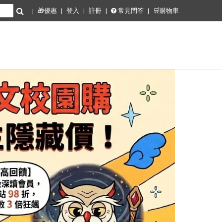
🎁優惠
登入
註冊
常見問答
🛒購物車