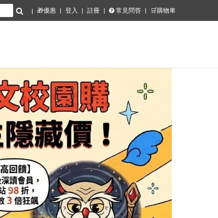
🎁優惠
登入
註冊
常見問答
🛒購物車