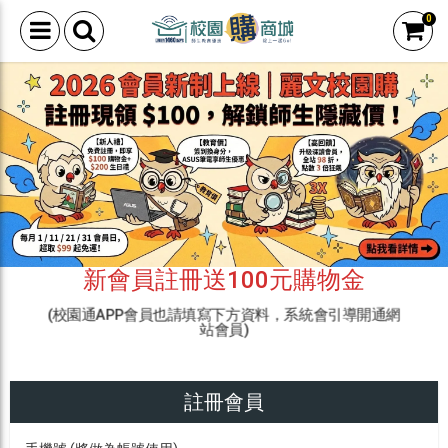
0
新會員註冊送100元購物金
(校園通APP會員也請填寫下方資料，系統會引導開通網
站會員)
註冊會員