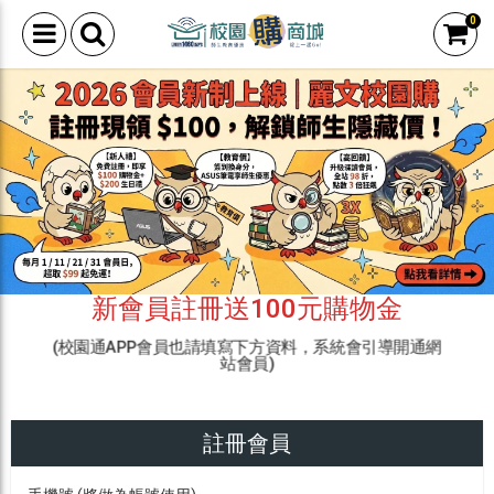
0
新會員註冊送100元購物金
(校園通APP會員也請填寫下方資料，系統會引導開通網
站會員)
註冊會員