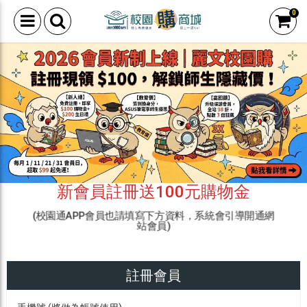
0
新會員註冊送100元購物金
(校園通APP會員也請填寫下方資料，系統會引導開通網
站會員)
註冊會員