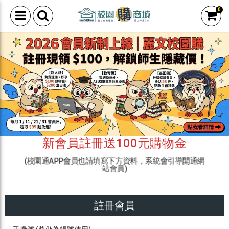
0
新會員註冊送100元購物金
(校園通APP會員也請填寫下方資料，系統會引導開通網
站會員)
註冊會員