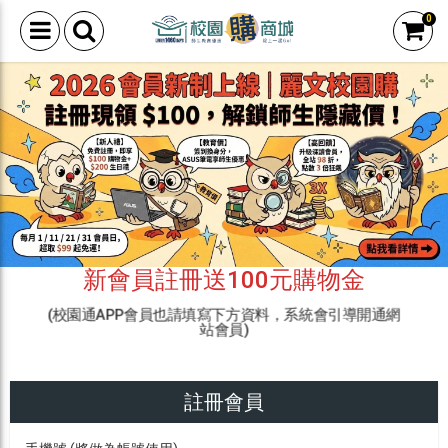
0
新會員註冊送100元購物金
(校園通APP會員也請填寫下方資料，系統會引導開通網
站會員)
註冊會員