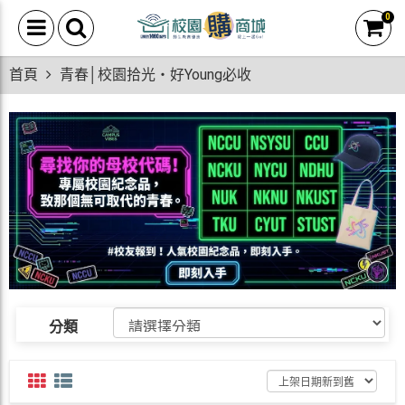
0
首頁
青春│校園拾光・好Young必收
分類