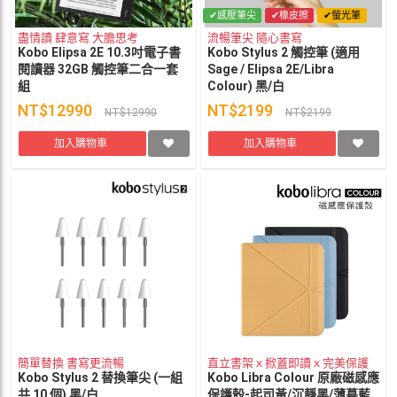
✔感壓筆尖
✔橡皮擦
✔螢光筆
盡情讀 肆意寫 大膽思考
流暢筆尖 隨心書寫
Kobo Elipsa 2E 10.3吋電子書
Kobo Stylus 2 觸控筆 (適用
閱讀器 32GB 觸控筆二合一套
Sage / Elipsa 2E/Libra
組
Colour) 黑/白
NT$12990
NT$2199
NT$12990
NT$2199
加入購物車
加入購物車
簡單替換 書寫更流暢
直立書架ｘ掀蓋即讀ｘ完美保護
Kobo Stylus 2 替換筆尖 (一組
Kobo Libra Colour 原廠磁感應
共 10 個) 黑/白
保護殼-起司黃/沉靜黑/薄暮藍