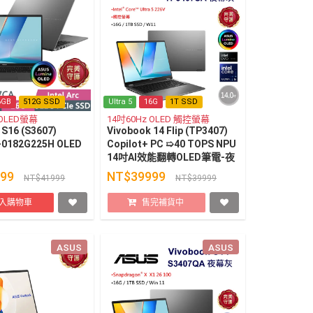
6GB
512G SSD
Ultra 5
16G
1T SSD
 OLED螢幕
14吋60Hz OLED 觸控螢幕
 S16 (S3607)
Vivobook 14 Flip (TP3407)
-0182G225H OLED
Copilot+ PC ➯40 TOPS NPU
14吋AI效能翻轉OLED筆電-夜
幕灰
999
NT$39999
NT$41999
NT$39999
入購物車
售完補貨中
ASUS
ASUS