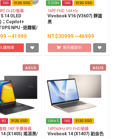
16G
512G SSD
5 210H
16G
512G SSD
14吋 OLED螢幕
16吋 FHD 144 Hz
 S 14 OLED
Vivobook V16 (V3607) 靜謐
)；Copilot+
黑
TOPS NPU -迷霧藍/
99 ~41999
NT$30999 ~46999
入購物車
售完補貨中
ASUS
ASUS
8G
512G SSD
Ultra 5
16G
512G SSD
窄邊框 180°平攤螢幕
14吋60Hz IPS FHD螢幕
 14 (X1405) 搖滾黑/
Vivobook 14 (X1407) 鉑金色