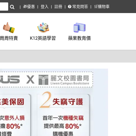
🎁優惠
登入
註冊
常見問答
🛒購物車
周周特賣
K12英語學習
蘋果教育價