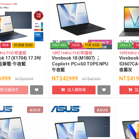
8GB
512GB SSD
RAI7-445
16GB
1TB SSD
Ultra 5
1
60Hz FHD窄邊框
18吋144Hz FHD窄邊框
16吋60Hz
ok 17 (X1704) 17.3吋
Vivobook 18 (M1807) ；
Vivobook
能筆電-午夜藍
Copilot+ PC➯50 TOPS NPU
S3607CA
午夜藍
夜幕灰
6999
NT$42999
NT$41
NT$26999
NT$42999
售完補貨中
加入購物車
加
ASUS
ASUS