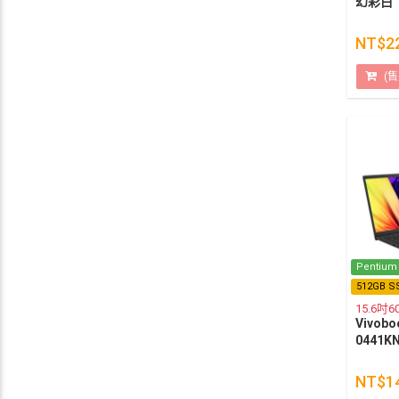
幻彩白
NT$2
(
Pentium
512GB S
15.6吋
Vivobo
0441K
NT$1