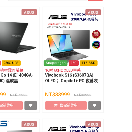
ASUS
ASUS
256G UFS
Snapdragon
16G
1TB SSD
D窄邊框霧面螢幕
16吋 60Hz OLED螢幕
 Go 14 (E1404GA-
Vivobook S16 (S3607QA)
00) 混成黑
OLED； Copilot+ PC 夜幕灰
999
NT$33999
NT$12999
NT$33999
完補貨中
售完補貨中
ASUS
ASUS