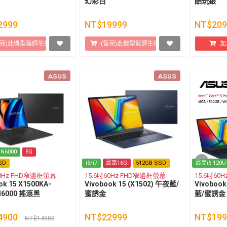
幻彩白
酷玩銀
2999
NT$19999
NT$209
售完)此機型無師生價
(售完)此機型無師生價
加
ASUS
ASUS
 N6000
8G
SD
i5/i7
最高16G
512GB SSD
最高i5 120U
60Hz FHD窄邊框螢幕
15.6吋60Hz FHD窄邊框螢幕
15.6吋60
ok 15 X1500KA-
Vivobook 15 (X1502) 午夜藍/
Vivobook
N6000 搖滾黑
蜜誘金
藍/蜜誘金
4900
NT$22999
NT$199
NT$14900