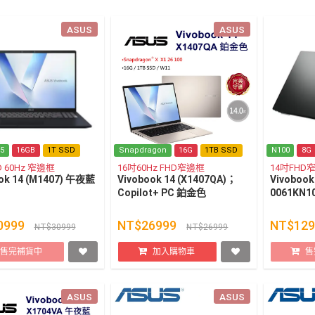
ASUS
ASUS
 5
16GB
1T SSD
Snapdragon
16G
1TB SSD
N100
8G
D 60Hz 窄邊框
16吋60Hz FHD窄邊框
14吋FH
ok 14 (M1407) 午夜藍
Vivobook 14 (X1407QA)；
Vivobook
Copilot+ PC 鉑金色
0061KN1
0999
NT$26999
NT$12
NT$30999
NT$26999
售完補貨中
加入購物車
售
ASUS
ASUS