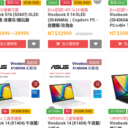
 5
最高16G
512G SSD
Ultra5
16GB
512G SSD
最高Ultra7
LED螢幕可選
[Evo認證]14吋 OLED螢幕
[Evo認證]
ok S16 (S3607) OLED
Vivobook S 14 OLED
Vivobook
選-夜幕灰/酷玩銀
(S5406MA)；Copilot+ PC -
(S5406SA
迷霧藍/玫瑰金
PC➯40+ 
玫瑰金
6999 ~39999
NT$32999
NT$399
NT$32999
加入購物車
加入購物車
加
ASUS
ASUS
8G
512GB SSD
i5-1334U
8G
512GB SSD
i5-13500H
Hz 三面窄邊框
14吋60Hz 三面窄邊框
14吋IPS
ok 14 (X1404) 午夜藍/
Vivobook 14 (X1404) 午夜藍/
Vivobook