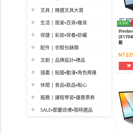
文具 | 精選文具大賞
生活 | 居家▪百貨▪雜貨
i5 320
Vivobo
保健 | 彩妝▪保養▪防曬
(X1704
藍
配件 | 衣鞋包錶類
NT$2
文創 | 品牌設計▪禮品
插畫 | 貼圖▪動漫▪角色周邊
休閒 | 食品▪飲品▪點心
服務 | 課程學習▪優惠票券
SALE▪節慶送禮▪限時選品