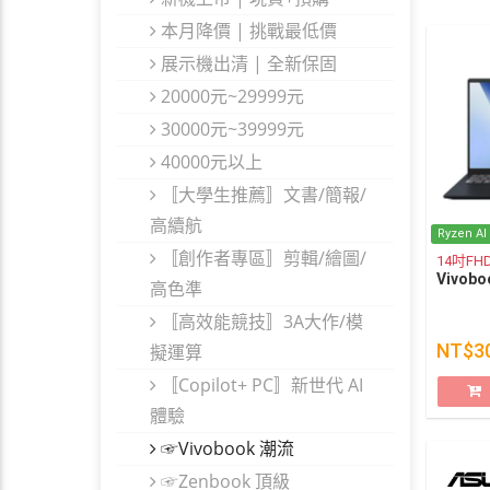
本月降價 | 挑戰最低價
展示機出清 | 全新保固
20000元~29999元
30000元~39999元
40000元以上
〚大學生推薦〛文書/簡報/
高續航
Ryzen AI
〚創作者專區〛剪輯/繪圖/
14吋FH
Vivobo
高色準
〚高效能競技〛3A大作/模
NT$3
擬運算
〚Copilot+ PC〛新世代 AI
體驗
☞Vivobook 潮流
☞Zenbook 頂級