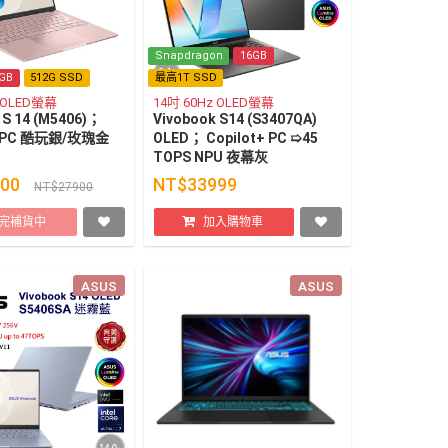
Snapdragon
16GB
GB
512G SSD
最高1T SSD
z OLED螢幕
14吋 60Hz OLED螢幕
 S 14 (M5406)；
Vivobook S14 (S3407QA)
+ PC 酷玩銀/玫瑰金
OLED； Copilot+ PC ➯45
TOPS NPU 夜幕灰
900
NT$33999
NT$27900
完補貨中
加入購物車
ASUS
ASUS