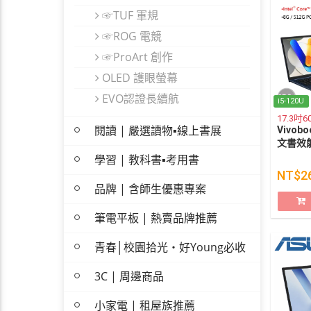
☞TUF 軍規
☞ROG 電競
☞ProArt 創作
OLED 護眼螢幕
EVO認證長續航
i5-120U
17.3吋
閱讀 | 嚴選讀物▪線上書展
Vivobo
文書效
學習 | 教科書▪考用書
NT$2
品牌 | 含師生優惠專案
筆電平板 | 熱賣品牌推薦
青春│校園拾光・好Young必收
3C | 周邊商品
小家電 | 租屋族推薦