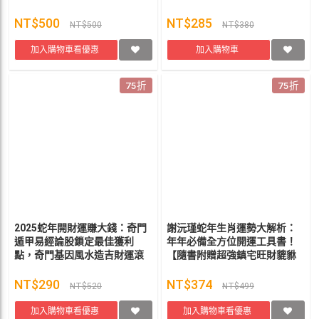
符】
NT$500
NT$285
NT$500
NT$380
加入購物車看優惠
加入購物車
75折
75折
2025蛇年開財運賺大錢：奇門
謝沅瑾蛇年生肖運勢大解析：
遁甲易經論股鎖定最佳獲利
年年必備全方位開運工具書！
點，奇門基因風水造吉財運滾
【隨書附贈超強鎮宅旺財貔貅
滾來【隨書附贈陶文老師親自
大金幣】
開光加持「小龍年財富無限放
NT$290
NT$374
NT$520
NT$499
大 開運錢母」擺件】
加入購物車看優惠
加入購物車看優惠