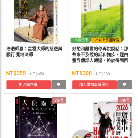
1本就優惠
5本以上享團購價
浩浩師恩：星雲大師的慈悲與
好想和離世的你再說說話：那
願行 覺培法師
些來不及說的話和愧疚，經由
靈界傳話人轉達，終於得到回
應，療癒了留下來的人心中遺
憾。 ／里美
NT$355
NT$300
NT$450
NT$380
加入購物車
加入購物車看優惠
75折
79折