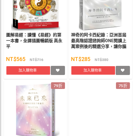
圖解易經：讀懂《易經》的第
神奇的阿卡西紀錄：亞洲首屆
一本書，全譯插圖暢銷版 高永
最高階認證諮詢師ONE閱讀上
平
萬案例後的精選分享，讓你腦
洞大開，從心出發 ONE（大
萬）
NT$565
NT$285
NT$716
NT$380
加入購物車
加入購物車
79折
75折