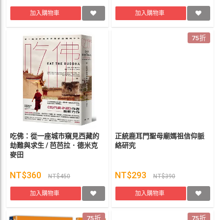
加入購物車
加入購物車
75折
吃佛：從一座城市窺見西藏的
正統鹿耳門聖母廟媽祖信仰脈
劫難與求生 / 芭芭拉．德米克
絡研究
麥田
NT$360
NT$293
NT$450
NT$390
加入購物車
加入購物車
75折
75折