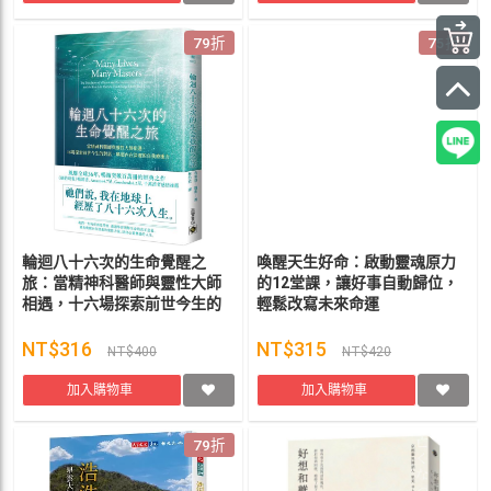
79折
75折
輪迴八十六次的生命覺醒之
喚醒天生好命：啟動靈魂原力
旅：當精神科醫師與靈性大師
的12堂課，讓好事自動歸位，
相遇，十六場探索前世今生的
輕鬆改寫未來命運
對話，喚起內在深處的自我療
癒力 布萊恩．魏斯
NT$316
NT$315
NT$400
NT$420
加入購物車
加入購物車
79折