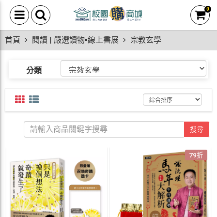
0
首頁
閱讀 | 嚴選讀物▪線上書展
宗教玄學
分類
搜尋
79折