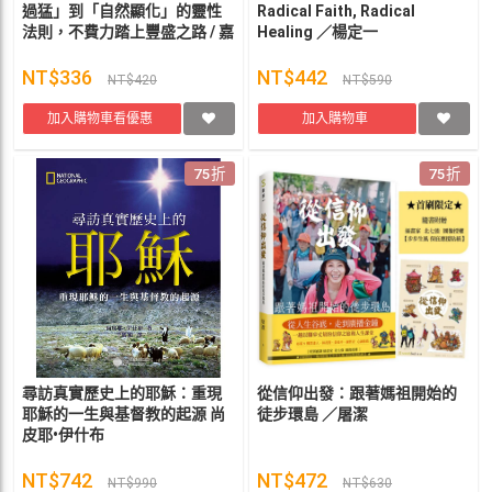
過猛」到「自然顯化」的靈性
Radical Faith, Radical
法則，不費力踏上豐盛之路 / 嘉
Healing ／楊定一
布莉．波斯坦-作；米凱拉．以
斯拉-繪/艾平譯
NT$336
NT$442
NT$420
NT$590
加入購物車看優惠
加入購物車
75折
75折
尋訪真實歷史上的耶穌：重現
從信仰出發：跟著媽祖開始的
耶穌的一生與基督教的起源 尚
徒步環島 ／屠潔
皮耶•伊什布
NT$742
NT$472
NT$990
NT$630