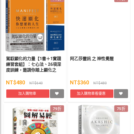
駕馭顯化的力量【1書＋1實踐
阿乙莎靈訊 之 神性覺醒
練習套組】：七心法、26項深
度訓練，邀請你踏上顯化之
旅，你將活出更好版本的自己
和豐盛！ 蘿希．納福斯
NT$480
NT$360
NT$640
NT$480
加入購物車
加入購物車看優惠
79折
75折