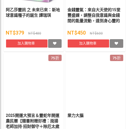
阿乙莎靈訊 之 未來已來：新地
金錢靈氣：來自大天使的15堂
球意識種子的誕生 譚瑞琪
豐盛課，調整自我意識與金錢
間的能量流動，達到身心靈的
平衡 (隨書附贈：獨家22張大天
使豐盛卡＋4張金錢靈氣許願顯
NT$379
NT$450
NT$480
NT$600
化卡＋收納絨布袋)
加入購物車
加入購物車
75折
75折
2025開運大預言＆靈蛇年開運
業力大腦
農民曆【隨書附贈好禮：雨揚
老師加持‧招財御守＋除厄太歲