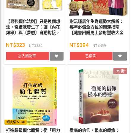
【最強顯化法則】只是換個想
謝沅瑾馬年生肖運勢大解析：
法，奇蹟就發生了：讓〔內在
每年必備全方位的開運指南
頻率〕與〔夢想〕自動對接，
【隨書附贈馬上發財豐收大金
好運一直來（限量附「召喚奇
幣】 謝沅瑾
蹟透卡」） / 諮商心理師masa
NT$323
NT$394
NT$380
NT$499
聯經出版
加入購物車
已停售
75折
蝦皮價＄378
打造超級顯化體質：從「用力
徹底的信仰，根本的療癒：