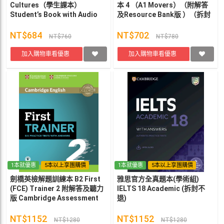
Cultures（學生課本）
本 4 （A1 Movers）（附解答
Student’s Book with Audio
及Resource Bank版 ）（拆封
CD
不退）9781009036276
NT$684
NT$702
NT$760
NT$780
加入購物車看優惠
加入購物車看優惠
1本就優惠
5本以上享團購價
1本就優惠
5本以上享團購價
劍橋英檢解題訓練本 B2 First
雅思官方全真題本(學術組)
(FCE) Trainer 2 附解答及聽力
IELTS 18 Academic (拆封不
版 Cambridge Assessment
退)
English
NT$1152
NT$1152
NT$1280
NT$1280