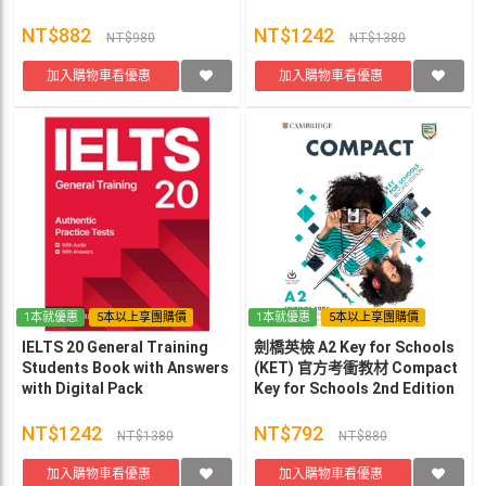
NT$882
NT$1242
NT$980
NT$1380
加入購物車看優惠
加入購物車看優惠
1本就優惠
5本以上享團購價
1本就優惠
5本以上享團購價
IELTS 20 General Training
劍橋英檢 A2 Key for Schools
Students Book with Answers
(KET) 官方考衝教材 Compact
with Digital Pack
Key for Schools 2nd Edition
學生課本 2版 Emma
Heyderman
NT$1242
NT$792
NT$1380
NT$880
加入購物車看優惠
加入購物車看優惠