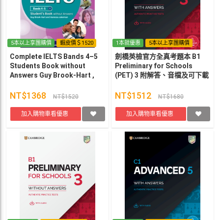
5本以上享團購價
蝦皮價＄1520
1本就優惠
5本以上享團購價
Complete IELTS Bands 4–5
劍橋英檢官方全真考題本 B1
Students Book without
Preliminary for Schools
Answers Guy Brook-Hart ,
(PET) 3 附解答、音檔及可下載
Vanessa Jakeman
資源版 Cambridge University
Press
NT$1368
NT$1512
NT$1520
NT$1680
加入購物車看優惠
加入購物車看優惠