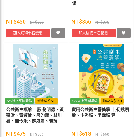
版
NT$450
NT$356
NT$500
NT$375
加入購物車看優惠
加入購物車看優惠
5本以上享團購價
蝦皮價＄500
5本以上享團購價
蝦皮價＄650
公共衛生概論 十版 劉明德、黃
實用公共衛生營養學 十版 魏明
建財、黃淑倫、呂昀霖、林川
敏、卞秀娟、吳幸娟 等
雄、簡伶朱、薛夙君、黃瑞
珍、莊德豐、馮靜安、歐陽文
貞
NT$475
NT$618
NT$500
NT$650