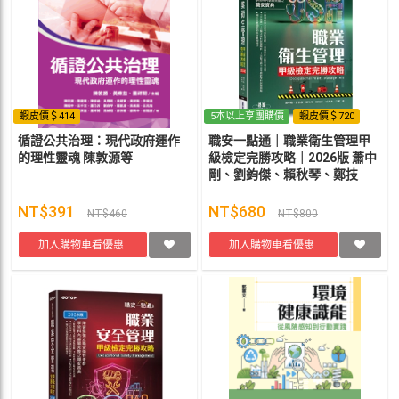
蝦皮價＄414
5本以上享團購價
蝦皮價＄720
循證公共治理：現代政府運作
職安一點通｜職業衛生管理甲
的理性靈魂 陳敦源等
級檢定完勝攻略｜2026版 蕭中
剛、劉鈞傑、賴秋琴、鄭技
師、徐英洲、江軍
NT$391
NT$680
NT$460
NT$800
加入購物車看優惠
加入購物車看優惠