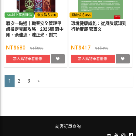
5本以上享團購價
蝦皮價＄720
蝦皮價＄456
職安一點通｜職業安全管理甲
環境健康識能：從風險感知到
級檢定完勝攻略｜2026版 蕭中
行動實踐 郭憲文
剛、余佳迪、陳正光、謝宗
凱、江軍、葉日宏
NT$680
NT$417
NT$800
NT$490
加入購物車看優惠
加入購物車看優惠
1
2
3
»
訪客訂單查詢