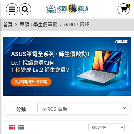
0
首頁
華碩 | 學生價筆電
☞ROG 電競
分類