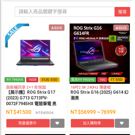
搜尋
ASUS
ASUS
R9 7945HX
16GB
512G SSD
最高R9 9955HX
16G
1T SSD
與新機同享 2+1 年保固
16吋2.5K 240Hz 薄邊框
【展示機】ROG Strix G17
ROG Strix G16 (2025) G614 幻
(2023) G713 G713PV-
潮黑
0072F7945HX 電競筆電 黑
NT$41500
NT$56999 ~76999
NT$42524
限量優惠中
加入購物車